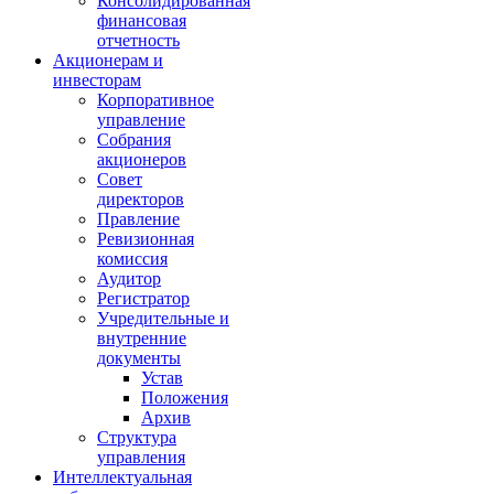
Консолидированная
финансовая
отчетность
Акционерам и
инвесторам
Корпоративное
управление
Собрания
акционеров
Совет
директоров
Правление
Ревизионная
комиссия
Аудитор
Регистратор
Учредительные и
внутренние
документы
Устав
Положения
Архив
Структура
управления
Интеллектуальная