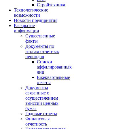
Стройтехника
Технологические
возможности
Новости предприятия
Раскрытие
информации
Существенные
факты
Документы по
итогам отчетных
периодов
Списки
аффилированных
лиц
Ежеквартальные
отчеты
Документы
связанные с
осуществлением
эмиссии ценных
бумаг
Годовые отчеты
Финансовая
отчетность