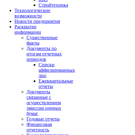
Стройтехника
Технологические
возможности
Новости предприятия
Раскрытие
информации
Существенные
факты
Документы по
итогам отчетных
периодов
Списки
аффилированных
лиц
Ежеквартальные
отчеты
Документы
связанные с
осуществлением
эмиссии ценных
бумаг
Годовые отчеты
Финансовая
отчетность