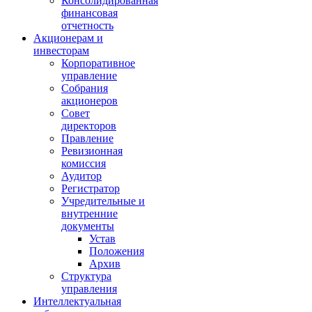
Консолидированная
финансовая
отчетность
Акционерам и
инвесторам
Корпоративное
управление
Собрания
акционеров
Совет
директоров
Правление
Ревизионная
комиссия
Аудитор
Регистратор
Учредительные и
внутренние
документы
Устав
Положения
Архив
Структура
управления
Интеллектуальная