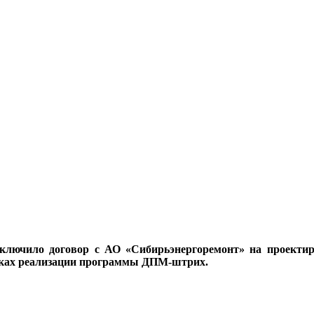
ючило договор с АО «Сибирьэнергоремонт» на проектиров
амках реализации программы ДПМ-штрих.