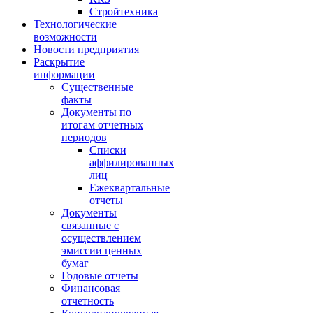
Стройтехника
Технологические
возможности
Новости предприятия
Раскрытие
информации
Существенные
факты
Документы по
итогам отчетных
периодов
Списки
аффилированных
лиц
Ежеквартальные
отчеты
Документы
связанные с
осуществлением
эмиссии ценных
бумаг
Годовые отчеты
Финансовая
отчетность