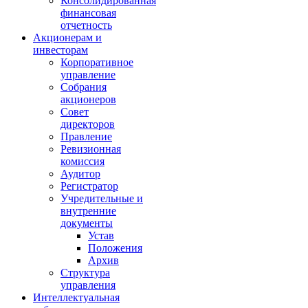
Консолидированная
финансовая
отчетность
Акционерам и
инвесторам
Корпоративное
управление
Собрания
акционеров
Совет
директоров
Правление
Ревизионная
комиссия
Аудитор
Регистратор
Учредительные и
внутренние
документы
Устав
Положения
Архив
Структура
управления
Интеллектуальная