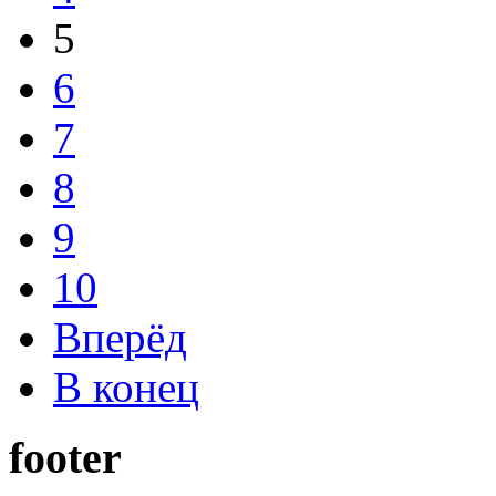
5
6
7
8
9
10
Вперёд
В конец
footer