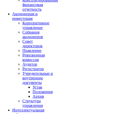
Консолидированная
финансовая
отчетность
Акционерам и
инвесторам
Корпоративное
управление
Собрания
акционеров
Совет
директоров
Правление
Ревизионная
комиссия
Аудитор
Регистратор
Учредительные и
внутренние
документы
Устав
Положения
Архив
Структура
управления
Интеллектуальная