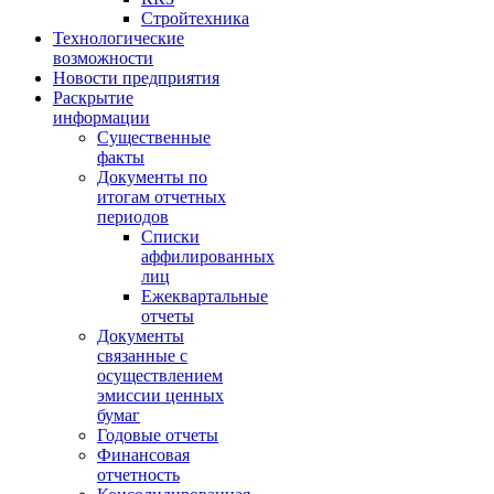
Стройтехника
Технологические
возможности
Новости предприятия
Раскрытие
информации
Существенные
факты
Документы по
итогам отчетных
периодов
Списки
аффилированных
лиц
Ежеквартальные
отчеты
Документы
связанные с
осуществлением
эмиссии ценных
бумаг
Годовые отчеты
Финансовая
отчетность