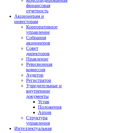
Консолидированная
финансовая
отчетность
Акционерам и
инвесторам
Корпоративное
управление
Собрания
акционеров
Совет
директоров
Правление
Ревизионная
комиссия
Аудитор
Регистратор
Учредительные и
внутренние
документы
Устав
Положения
Архив
Структура
управления
Интеллектуальная