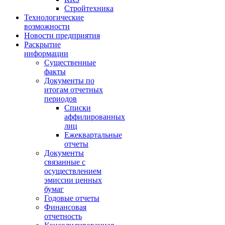
Стройтехника
Технологические
возможности
Новости предприятия
Раскрытие
информации
Существенные
факты
Документы по
итогам отчетных
периодов
Списки
аффилированных
лиц
Ежеквартальные
отчеты
Документы
связанные с
осуществлением
эмиссии ценных
бумаг
Годовые отчеты
Финансовая
отчетность