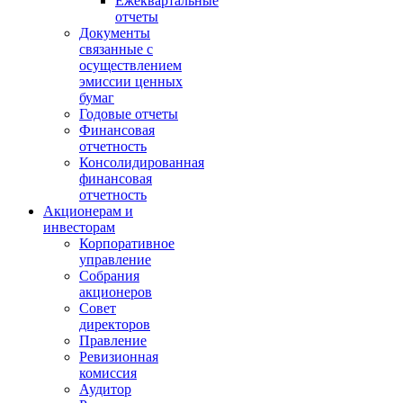
Ежеквартальные
отчеты
Документы
связанные с
осуществлением
эмиссии ценных
бумаг
Годовые отчеты
Финансовая
отчетность
Консолидированная
финансовая
отчетность
Акционерам и
инвесторам
Корпоративное
управление
Собрания
акционеров
Совет
директоров
Правление
Ревизионная
комиссия
Аудитор