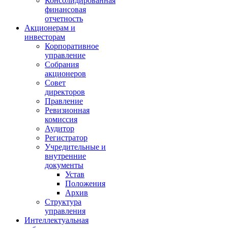
Консолидированная
финансовая
отчетность
Акционерам и
инвесторам
Корпоративное
управление
Собрания
акционеров
Совет
директоров
Правление
Ревизионная
комиссия
Аудитор
Регистратор
Учредительные и
внутренние
документы
Устав
Положения
Архив
Структура
управления
Интеллектуальная