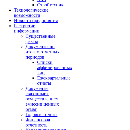
Стройтехника
Технологические
возможности
Новости предприятия
Раскрытие
информации
Существенные
факты
Документы по
итогам отчетных
периодов
Списки
аффилированных
лиц
Ежеквартальные
отчеты
Документы
связанные с
осуществлением
эмиссии ценных
бумаг
Годовые отчеты
Финансовая
отчетность