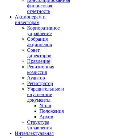
Консолидированная
финансовая
отчетность
Акционерам и
инвесторам
Корпоративное
управление
Собрания
акционеров
Совет
директоров
Правление
Ревизионная
комиссия
Аудитор
Регистратор
Учредительные и
внутренние
документы
Устав
Положения
Архив
Структура
управления
Интеллектуальная