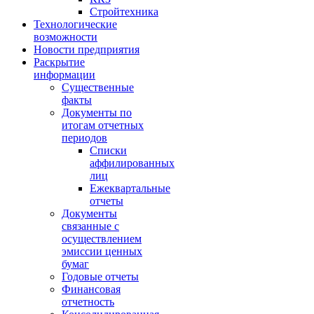
Стройтехника
Технологические
возможности
Новости предприятия
Раскрытие
информации
Существенные
факты
Документы по
итогам отчетных
периодов
Списки
аффилированных
лиц
Ежеквартальные
отчеты
Документы
связанные с
осуществлением
эмиссии ценных
бумаг
Годовые отчеты
Финансовая
отчетность