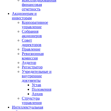
Консолидированная
финансовая
отчетность
Акционерам и
инвесторам
Корпоративное
управление
Собрания
акционеров
Совет
директоров
Правление
Ревизионная
комиссия
Аудитор
Регистратор
Учредительные и
внутренние
документы
Устав
Положения
Архив
Структура
управления
Интеллектуальная