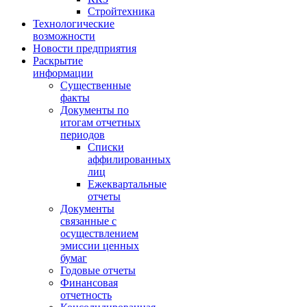
Стройтехника
Технологические
возможности
Новости предприятия
Раскрытие
информации
Существенные
факты
Документы по
итогам отчетных
периодов
Списки
аффилированных
лиц
Ежеквартальные
отчеты
Документы
связанные с
осуществлением
эмиссии ценных
бумаг
Годовые отчеты
Финансовая
отчетность