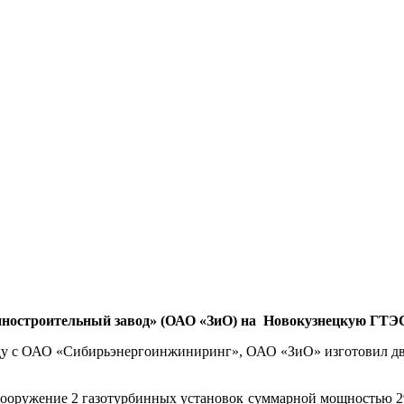
ностроительный завод» (ОАО «ЗиО) на Новокузнецкую ГТЭ
году с ОАО «Сибирьэнергоинжиниринг», ОАО «ЗиО» изготовил д
сооружение 2 газотурбинных установок суммарной мощностью 29