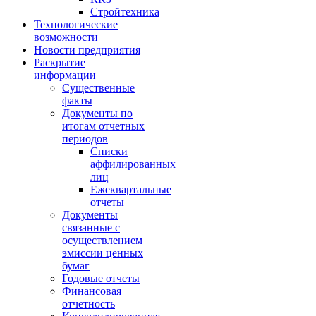
Стройтехника
Технологические
возможности
Новости предприятия
Раскрытие
информации
Существенные
факты
Документы по
итогам отчетных
периодов
Списки
аффилированных
лиц
Ежеквартальные
отчеты
Документы
связанные с
осуществлением
эмиссии ценных
бумаг
Годовые отчеты
Финансовая
отчетность