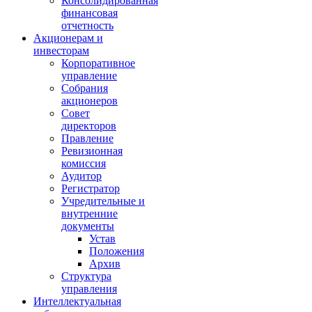
Консолидированная
финансовая
отчетность
Акционерам и
инвесторам
Корпоративное
управление
Собрания
акционеров
Совет
директоров
Правление
Ревизионная
комиссия
Аудитор
Регистратор
Учредительные и
внутренние
документы
Устав
Положения
Архив
Структура
управления
Интеллектуальная