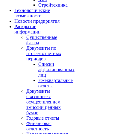
Стройтехника
Технологические
возможности
Новости предприятия
Раскрытие
информации
Существенные
факты
Документы по
итогам отчетных
периодов
Списки
аффилированных
лиц
Ежеквартальные
отчеты
Документы
связанные с
осуществлением
эмиссии ценных
бумаг
Годовые отчеты
Финансовая
отчетность