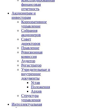
Консолидированная
финансовая
отчетность
Акционерам и
инвесторам
Корпоративное
управление
Собрания
акционеров
Совет
директоров
Правление
Ревизионная
комиссия
Аудитор
Регистратор
Учредительные и
внутренние
документы
Устав
Положения
Архив
Структура
управления
Интеллектуальная