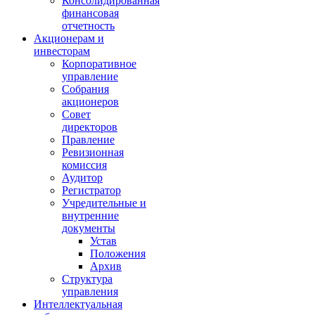
Консолидированная
финансовая
отчетность
Акционерам и
инвесторам
Корпоративное
управление
Собрания
акционеров
Совет
директоров
Правление
Ревизионная
комиссия
Аудитор
Регистратор
Учредительные и
внутренние
документы
Устав
Положения
Архив
Структура
управления
Интеллектуальная