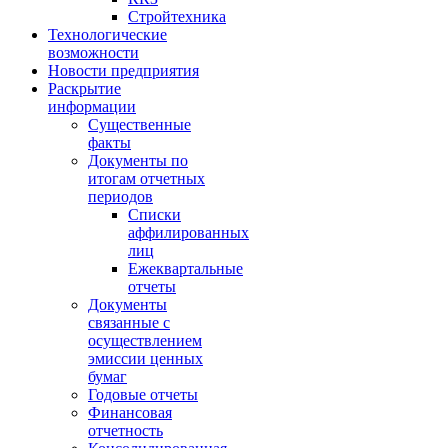
Стройтехника
Технологические
возможности
Новости предприятия
Раскрытие
информации
Существенные
факты
Документы по
итогам отчетных
периодов
Списки
аффилированных
лиц
Ежеквартальные
отчеты
Документы
связанные с
осуществлением
эмиссии ценных
бумаг
Годовые отчеты
Финансовая
отчетность