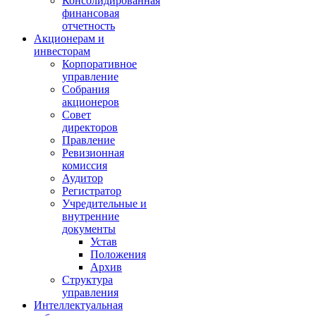
Консолидированная
финансовая
отчетность
Акционерам и
инвесторам
Корпоративное
управление
Собрания
акционеров
Совет
директоров
Правление
Ревизионная
комиссия
Аудитор
Регистратор
Учредительные и
внутренние
документы
Устав
Положения
Архив
Структура
управления
Интеллектуальная