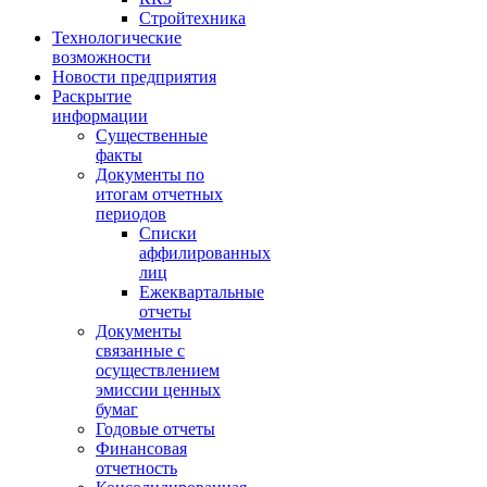
Стройтехника
Технологические
возможности
Новости предприятия
Раскрытие
информации
Существенные
факты
Документы по
итогам отчетных
периодов
Списки
аффилированных
лиц
Ежеквартальные
отчеты
Документы
связанные с
осуществлением
эмиссии ценных
бумаг
Годовые отчеты
Финансовая
отчетность