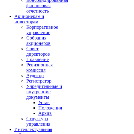
Консолидированная
финансовая
отчетность
Акционерам и
инвесторам
Корпоративное
управление
Собрания
акционеров
Совет
директоров
Правление
Ревизионная
комиссия
Аудитор
Регистратор
Учредительные и
внутренние
документы
Устав
Положения
Архив
Структура
управления
Интеллектуальная