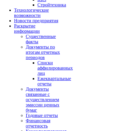
Стройтехника
Технологические
возможности
Новости предприятия
Раскрытие
информации
Существенные
факты
Документы по
итогам отчетных
периодов
Списки
аффилированных
лиц
Ежеквартальные
отчеты
Документы
связанные с
осуществлением
эмиссии ценных
бумаг
Годовые отчеты
Финансовая
отчетность