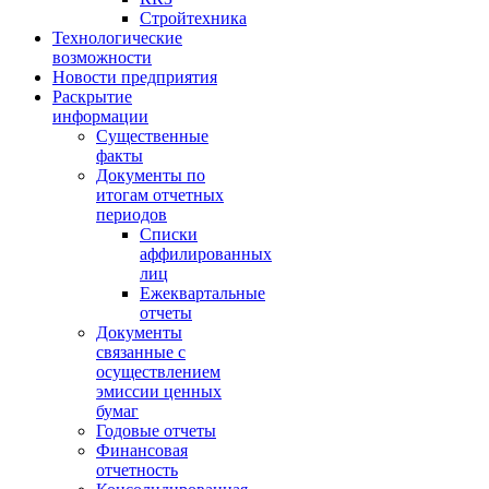
Стройтехника
Технологические
возможности
Новости предприятия
Раскрытие
информации
Существенные
факты
Документы по
итогам отчетных
периодов
Списки
аффилированных
лиц
Ежеквартальные
отчеты
Документы
связанные с
осуществлением
эмиссии ценных
бумаг
Годовые отчеты
Финансовая
отчетность