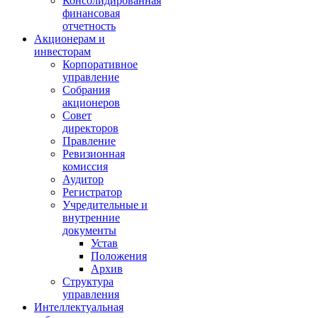
Консолидированная
финансовая
отчетность
Акционерам и
инвесторам
Корпоративное
управление
Собрания
акционеров
Совет
директоров
Правление
Ревизионная
комиссия
Аудитор
Регистратор
Учредительные и
внутренние
документы
Устав
Положения
Архив
Структура
управления
Интеллектуальная